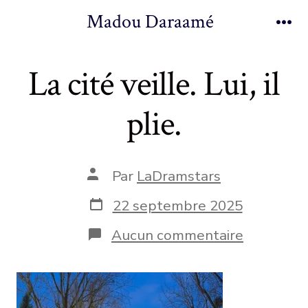
Aller
Madou Daraamé
au
Me
contenu
La cité veille. Lui, il
plie.
Auteur
Par
LaDramstars
de
la
Date
22 septembre 2025
publication
de
publication
sur
Aucun commentaire
La
cité
veille.
Lui,
il