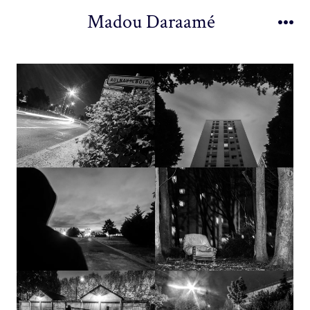
Aller
Madou Daraamé
au
Me
contenu